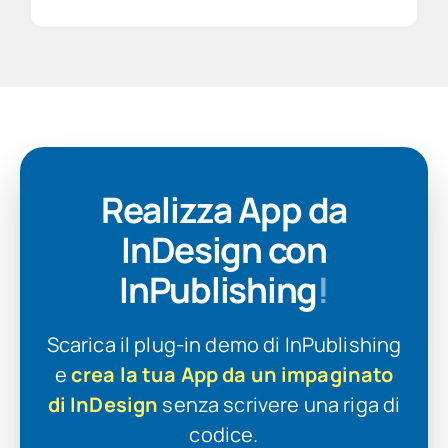
Realizza App da
InDesign con
InPublishing
!
Scarica il plug-in demo di InPublishing
e
crea la tua App da un impaginato
di InDesign
senza scrivere una riga di
codice.