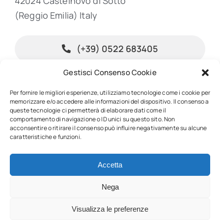
42024 Castelnovo di Sotto
(Reggio Emilia) Italy
(+39) 0522 683405
Gestisci Consenso Cookie
info@inpublishing.it
Per fornire le migliori esperienze, utilizziamo tecnologie come i cookie per
memorizzare e/o accedere alle informazioni del dispositivo. Il consenso a
queste tecnologie ci permetterà di elaborare dati come il
comportamento di navigazione o ID unici su questo sito. Non
acconsentire o ritirare il consenso può influire negativamente su alcune
© 2026 • InPublishing • All rights reserved • Powered by
Mediabook.net
caratteristiche e funzioni.
• P.IVA 01967450352
Accetta
Nega
Back to top
Visualizza le preferenze