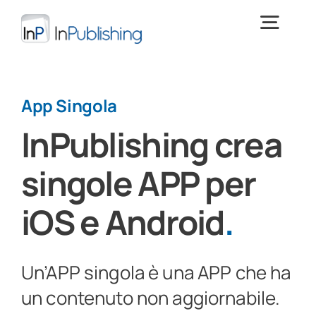
Salta
al
Togg
contenuto
Navig
Digital Publishing
App Singola
InPublishing crea
Cos’è InPublishing
singole APP per
Download
> PROVA INPUBLISHING <
iOS e Android
.
Training
Un’APP singola è una APP che ha
News e focus
un contenuto non aggiornabile.