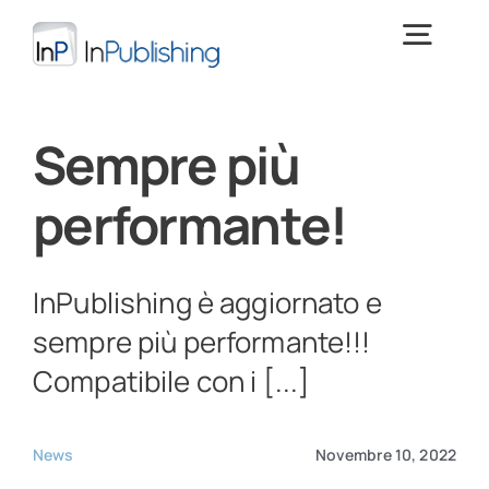
Salta
al
Togg
contenuto
Navig
Digital Publishing
Sempre più
performante!
Cos’è InPublishing
Download
> PROVA INPUBLISHING <
InPublishing è aggiornato e
sempre più performante!!!
Training
Compatibile con i [...]
News e focus
News
Novembre 10, 2022