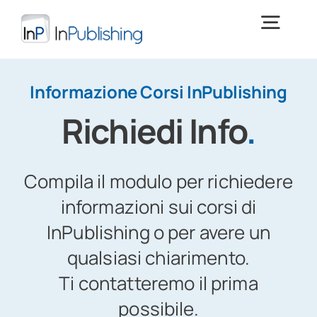
Salta
al
Togg
contenuto
Navig
Digital Publishing
Informazione Corsi InPublishing
Richiedi Info
.
Cos’è InPublishing
Compila il modulo per richiedere
Download
> PROVA INPUBLISHING <
informazioni sui corsi di
InPublishing o per avere un
Training
qualsiasi chiarimento.
Ti contatteremo il prima
News e focus
possibile.