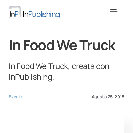
Salta
al
Togg
contenuto
Navig
Digital Publishing
In Food We Truck
Cos’è InPublishing
In Food We Truck, creata con
InPublishing.
Download
> PROVA INPUBLISHING <
Evento
Agosto 25, 2015
Training
News e focus