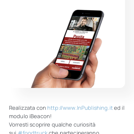
Contatti
Realizzata con
http://www.InPublishing.it
ed il
modulo iBeacon!
Vorresti scoprire qualche curiosità
sui
‪#‎
foodtruck‬
che parteciperanno