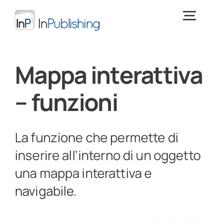
Salta
al
Togg
contenuto
Navig
Digital Publishing
Mappa interattiva
– funzioni
Cos’è InPublishing
Download
> PROVA INPUBLISHING <
La funzione che permette di
inserire all’interno di un oggetto
Training
una mappa interattiva e
navigabile.
News e focus