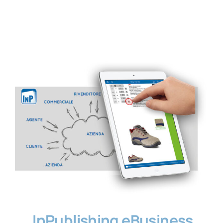
Contatti
InPublishing eBusiness