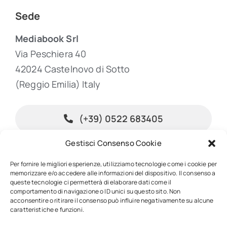
Sede
Mediabook Srl
Via Peschiera 40
42024 Castelnovo di Sotto
(Reggio Emilia) Italy
(+39) 0522 683405
Gestisci Consenso Cookie
info@inpublishing.it
Per fornire le migliori esperienze, utilizziamo tecnologie come i cookie per
memorizzare e/o accedere alle informazioni del dispositivo. Il consenso a
queste tecnologie ci permetterà di elaborare dati come il
comportamento di navigazione o ID unici su questo sito. Non
acconsentire o ritirare il consenso può influire negativamente su alcune
© 2026 • InPublishing • All rights reserved • Powered by
Mediabook.net
caratteristiche e funzioni.
• P.IVA 01967450352