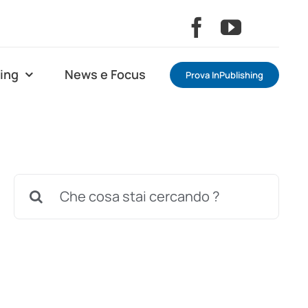
ning
News e Focus
Prova InPublishing
Cerca
per: