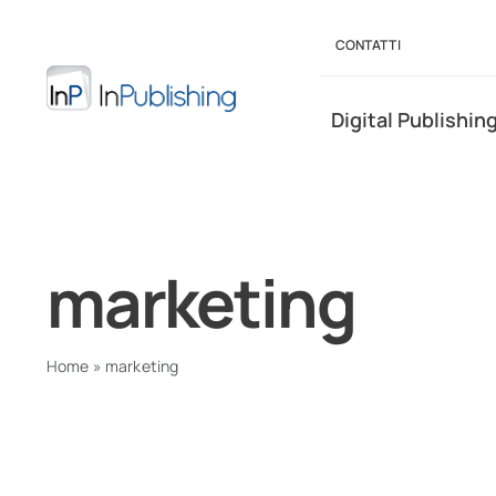
Salta
al
CONTATTI
contenuto
Digital Publishin
marketing
Home
»
marketing