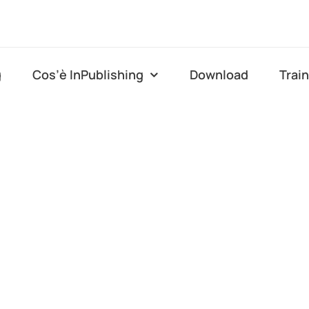
g
Cos’è InPublishing
Download
Trai