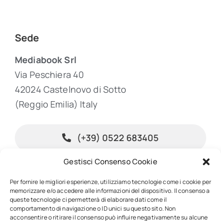
Sede
Mediabook Srl
Via Peschiera 40
42024 Castelnovo di Sotto
(Reggio Emilia) Italy
(+39) 0522 683405
Gestisci Consenso Cookie
info@inpublishing.it
Per fornire le migliori esperienze, utilizziamo tecnologie come i cookie per
memorizzare e/o accedere alle informazioni del dispositivo. Il consenso a
queste tecnologie ci permetterà di elaborare dati come il
comportamento di navigazione o ID unici su questo sito. Non
acconsentire o ritirare il consenso può influire negativamente su alcune
© 2026 • InPublishing • All rights reserved • Powered by
Mediabook.net