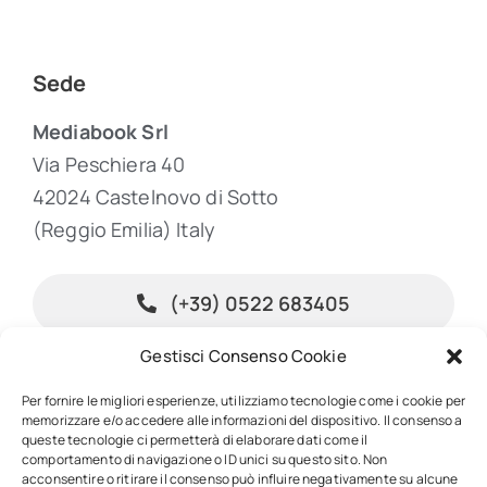
Sede
Mediabook Srl
Via Peschiera 40
42024 Castelnovo di Sotto
(Reggio Emilia) Italy
(+39) 0522 683405
Gestisci Consenso Cookie
info@inpublishing.it
Per fornire le migliori esperienze, utilizziamo tecnologie come i cookie per
memorizzare e/o accedere alle informazioni del dispositivo. Il consenso a
queste tecnologie ci permetterà di elaborare dati come il
comportamento di navigazione o ID unici su questo sito. Non
acconsentire o ritirare il consenso può influire negativamente su alcune
© 2026 • InPublishing • All rights reserved • Powered by
Mediabook.net