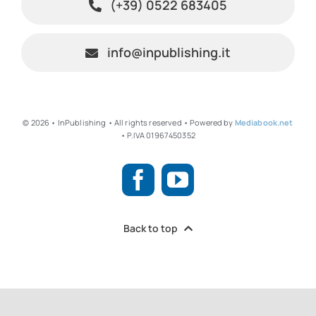
(+39) 0522 683405
info@inpublishing.it
© 2026 • InPublishing • All rights reserved • Powered by
Mediabook.net
• P.IVA 01967450352
Back to top