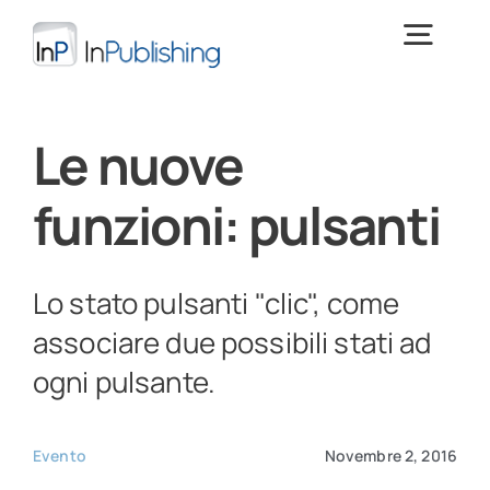
Salta
al
Togg
contenuto
Navig
Digital Publishing
Le nuove
funzioni: pulsanti
Cos’è InPublishing
Download
> PROVA INPUBLISHING <
Lo stato pulsanti "clic", come
associare due possibili stati ad
Training
ogni pulsante.
News e focus
Evento
Novembre 2, 2016