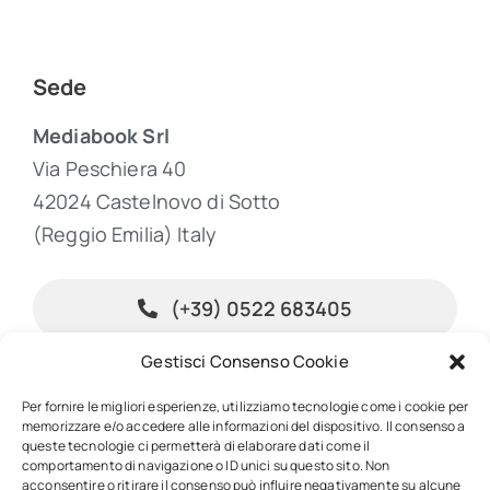
Sede
Mediabook Srl
Via Peschiera 40
42024 Castelnovo di Sotto
(Reggio Emilia) Italy
(+39) 0522 683405
Gestisci Consenso Cookie
info@inpublishing.it
Per fornire le migliori esperienze, utilizziamo tecnologie come i cookie per
memorizzare e/o accedere alle informazioni del dispositivo. Il consenso a
queste tecnologie ci permetterà di elaborare dati come il
comportamento di navigazione o ID unici su questo sito. Non
acconsentire o ritirare il consenso può influire negativamente su alcune