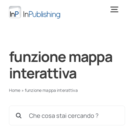
Salta
al
Togg
contenuto
Navig
Digital Publishing
funzione mappa
Cos’è InPublishing
interattiva
Download
> PROVA INPUBLISHING <
Home
»
funzione mappa interattiva
Training
Cerca
per:
News e focus