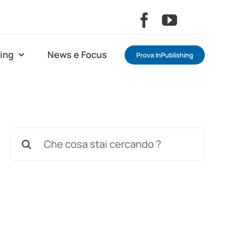
ning
News e Focus
Prova InPublishing
Cerca
per: