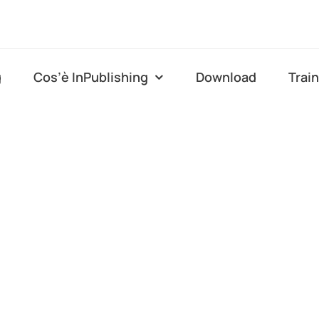
g
Cos’è InPublishing
Download
Trai