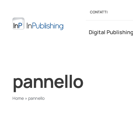
Salta
al
CONTATTI
contenuto
Digital Publishin
pannello
Home
»
pannello