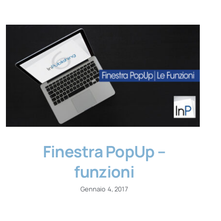
Finestra PopUp –
funzioni
Gennaio 4, 2017