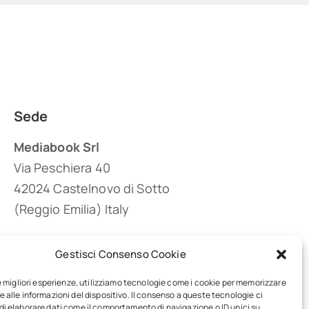
Sede
Mediabook Srl
Via Peschiera 40
42024 Castelnovo di Sotto
(Reggio Emilia) Italy
Gestisci Consenso Cookie
(+39) 0522 683405
le migliori esperienze, utilizziamo tecnologie come i cookie per memorizzare
 alle informazioni del dispositivo. Il consenso a queste tecnologie ci
info@inpublishing.it
i elaborare dati come il comportamento di navigazione o ID unici su