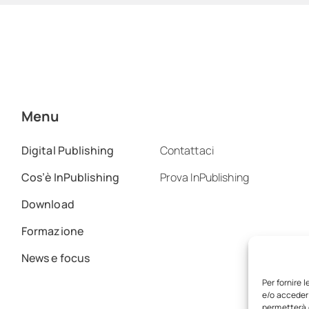
Menu
Digital Publishing
Contattaci
Cos’è InPublishing
Prova InPublishing
Download
Formazione
News e focus
Per fornire 
e/o accedere
permetterà d