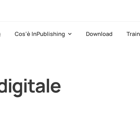
g
Cos’è InPublishing
Download
Trai
digitale