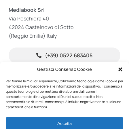
Mediabook Srl
Via Peschiera 40
42024 Castelnovo di Sotto
(Reggio Emilia) Italy
(+39) 0522 683405
Gestisci Consenso Cookie
info@inpublishing.it
Per fornire le migliori esperienze, utilizziamo tecnologie come i cookie per
memorizzare e/o accedere alle informazioni del dispositivo. Il consenso a
queste tecnologie ci permetterà di elaborare dati come il
comportamento di navigazione o ID unici su questo sito. Non
acconsentire o ritirare il consenso può influire negativamente su alcune
© 2026 • InPublishing • All rights reserved • Powered by
Mediabook.net
caratteristiche e funzioni.
• P.IVA 01967450352
Accetta