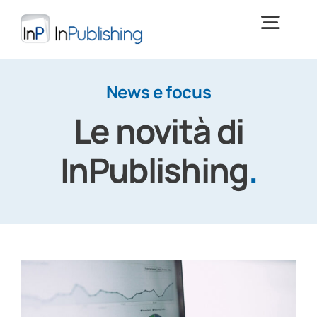
Salta
al
Togg
contenuto
Navig
Digital Publishing
News e focus
Le novità di
Cos’è InPublishing
InPublishing
.
Download
> PROVA INPUBLISHING <
Training
News e focus