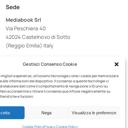
Sede
Mediabook Srl
Via Peschiera 40
42024 Castelnovo di Sotto
(Reggio Emilia) Italy
Gestisci Consenso Cookie
(+39) 0522 683405
le migliori esperienze, utilizziamo tecnologie come i cookie per memorizzare
 alle informazioni del dispositivo. Il consenso a queste tecnologie ci
info@inpublishing.it
i elaborare dati come il comportamento di navigazione o ID unici su
 Non acconsentire o ritirare il consenso può influire negativamente su
teristiche e funzioni.
cetta
Nega
Visualizza le preferenze
Back to top
Cookie Policy
Privacy Cookie Policy