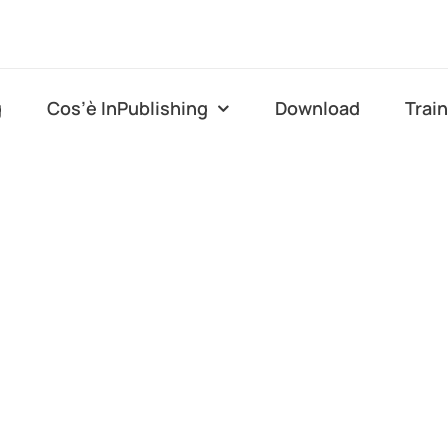
g
Cos’è InPublishing
Download
Trai