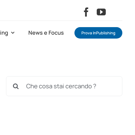
ning
News e Focus
Prova InPublishing
Cerca
per: