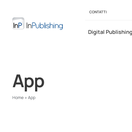
Salta
al
CONTATTI
contenuto
Digital Publishin
App
Home
»
App