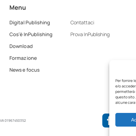
Menu
Digital Publishing
Contattaci
Cos’è InPublishing
Prova InPublishing
Download
Formazione
News e focus
Per fornire 
e/o accedere
permetterà d
questo sito.
alcune carat
Ac
IVA 01967450352