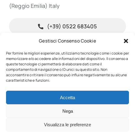
(Reggio Emilia) Italy
(+39) 0522 683405
Gestisci Consenso Cookie
info@inpublishing.it
Per fornire le migliori esperienze, utilizziamo tecnologie come i cookie per
memorizzare e/o accedere alle informazioni del dispositivo. Il consenso a
queste tecnologie ci permetterà di elaborare dati come il
comportamento di navigazione o ID unici su questo sito. Non
acconsentire o ritirare il consenso può influire negativamente su alcune
© 2026 • InPublishing • All rights reserved • Powered by
Mediabook.net
caratteristiche e funzioni.
• P.IVA 01967450352
Accetta
Nega
Back to top
Visualizza le preferenze